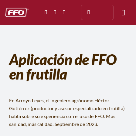
Saltar
Buscar:
al
Togg
contenido
Navi
NOSOTROS
ENSAYOS
Aplicación de FFO
en frutilla
APLICACIÓN
TESTIMONIOS
En Arroyo Leyes, el ingeniero agrónomo Héctor
PRENSA
Gutiérrez (productor y asesor especializado en frutilla)
habla sobre su experiencia con el uso de FFO. Más
DOCUMENTACIÓN
sanidad, más calidad. Septiembre de 2023.